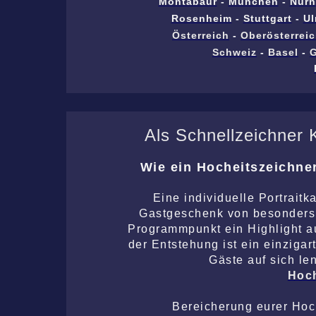
Montabaur
-
München
-
Nürn
Rosenheim
-
Stuttgart
-
U
Österreich
-
Oberösterrei
Schweiz
-
Basel
-
Als Schnellzeichner K
Wie ein Hocheitszeichne
Eine individuelle Portraitk
Gastgeschenk von besonders p
Programmpunkt ein Highlight au
der Entstehung ist ein einzigar
Gäste auf sich le
Hoch
Bereicherung eurer Hoc