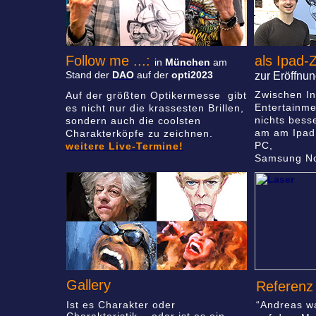
Follow me ...:
als Ipad-
in
München
am
Stand der
DAO
auf der
opti2023
zur Eröffn
Zwischen In
Auf der größten Optikermesse gibt
Entertainme
es nicht nur die krassesten Brillen,
nichts bess
sondern auch die coolsten
am am Ipad 
Charakterköpfe zu zeichnen.
PC,
weitere Live-Termine!
Samsung No
Gallery
Referenz
Ist es Charakter oder
“Andreas wa