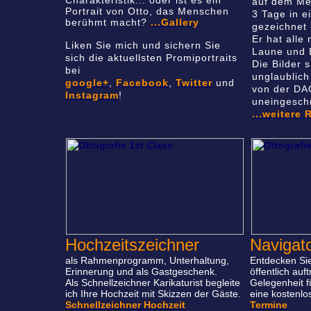
Charakteristik... oder ist es ein
auf dem Me
Portrait von Otto, das Menschen
3 Tage in e
berühmt macht?
...Gallery
gezeichnet 
Er hat alle
Liken Sie mich und sichern Sie
Laune und 
sich die aktuellsten Promiportraits
Die Bilder 
bei
unglaublich
google+
,
Facebook
,
Twitter
und
von der DA
Instagram
!
uneingesch
...weitere
Hochzeitszeichner
Navigat
als Rahmenprogramm, Unterhaltung,
Entdecken Sie
Erinnerung und als Gastgeschenk.
öffentlich auf
Als Schnellzeichner Karikaturist begleite
Gelegenheit f
ich Ihre Hochzeit mit Skizzen der Gäste.
eine kostenlos
Schnellzeichner Hochzeit
Termine