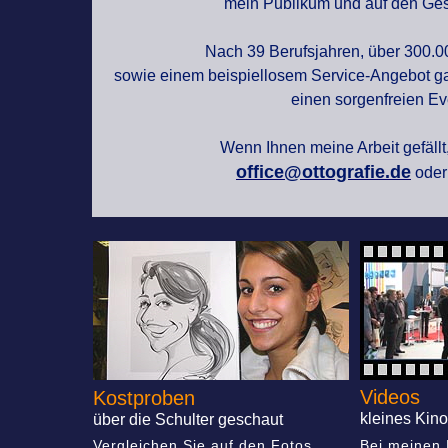
mein Publikum und auf den Ges
Nach 39 Berufsjahren, über 300.00
sowie einem beispiellosem Service-Angebot gar
einen sorgenfreien Ev
Wenn Ihnen meine Arbeit gefällt,
office@ottografie.de
oder
Videos
Kostproben
kleines Kin
über die Schulter geschaut
Vergleichen Sie auf den Fotos
Bei meinen 