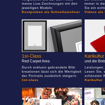
meine Live-Zeichnungen mit den
immer in de
jeweiligen Models:
Sie ein ech
Kostproben als Schnellzeichner
Videos als
1st-Class
Karikultur
Red Carpet Area
und die Bot
Durch exklusiv gebrandete Bild-
Leistungen, E
kreationen lässt sich die Wertigkeit
Lesen Sie, 
der Portraits zusätzlich steigern:
schönsten 
1st-class
Karikultur