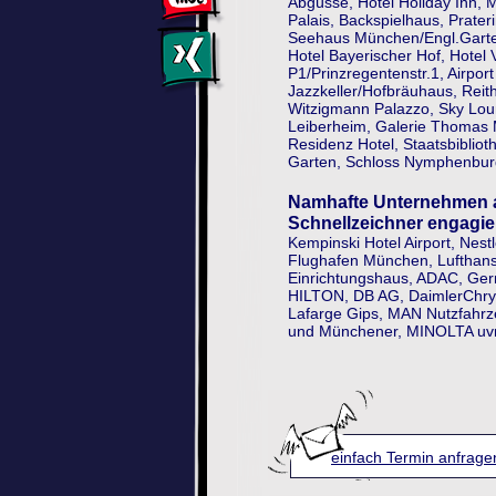
Abgüsse, Hotel Holiday Inn,
Palais, Backspielhaus, Prate
Seehaus München/Engl.Garten,
Hotel Bayerischer Hof, Hotel
P1/Prinzregentenstr.1, Airpo
Jazzkeller/Hofbräuhaus, Rei
Witzigmann Palazzo, Sky Lou
Leiberheim, Galerie Thomas 
Residenz Hotel, Staatsbibli
Garten, Schloss Nymphenburg
Namhafte Unternehmen a
Schnellzeichner engagier
Kempinski Hotel Airport, Ne
Flughafen München, Lufthans
Einrichtungshaus, ADAC, Ger
HILTON, DB AG, DaimlerChry
Lafarge Gips, MAN Nutzfahrz
und Münchener, MINOLTA uv
einfach Termin anfrage