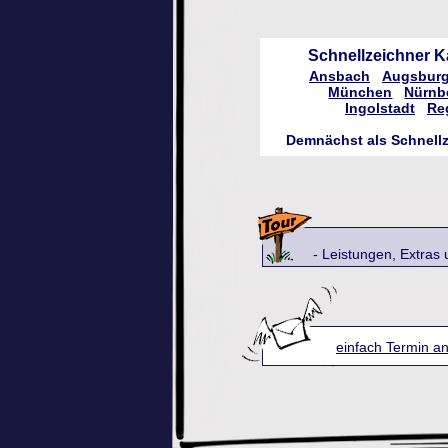
Schnellzeichner Ka
Ansbach
Augsbur
München
Nürnb
Ingolstadt
Re
Demnächst als Schnellze
- Leistungen, Extras und ei
einfach Termin an