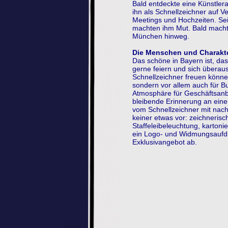
Bald entdeckte eine Künstler
ihn als Schnellzeichner
auf Ve
Meetings und Hochzeiten. Sei
machten ihm Mut. Bald macht
München hinweg.
Die Menschen und Charakt
Das schöne in Bayern ist, das
gerne feiern und sich überau
Schnellzeichner freuen können.
sondern vor allem auch für Bu
Atmosphäre für Geschäftsanb
bleibende Erinnerung an eine
vom Schnellzeichner mit nach
keiner etwas vor: zeichnerisch
Staffeleibeleuchtung, karton
ein Logo- und Widmungsaufd
Exklusivangebot ab.