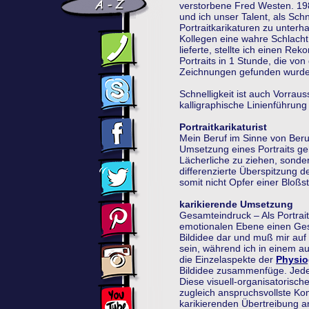
verstorbene Fred Westen. 198
und ich unser Talent, als Sch
Portraitkarikaturen zu unterh
Kollegen eine wahre Schlacht 
lieferte, stellte ich einen R
Portraits in 1 Stunde, die vo
Zeichnungen gefunden wurde
Schnelligkeit ist auch Vorraus
kalligraphische Linienführun
Portraitkarikaturist
Mein Beruf im Sinne von Berufu
Umsetzung eines Portraits ge
Lächerliche zu ziehen, sonde
differenzierte Überspitzung d
somit nicht Opfer einer Bloßs
karikierende Umsetzung
Gesamteindruck – Als Portrait-
emotionalen Ebene einen Gesa
Bildidee dar und muß mir auf
sein, während ich in einem a
die Einzelaspekte der
Physi
Bildidee zusammenfüge. Jede
Diese visuell-organisatorisch
zugleich anspruchsvollste Ko
karikierenden Übertreibung an