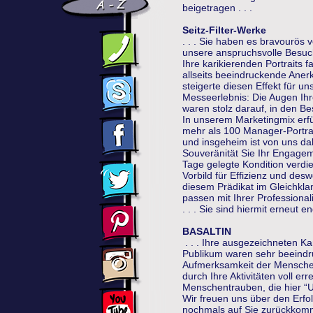
beigetragen . . .
Seitz-Filter-Werke
. . . Sie haben es bravourös 
unsere anspruchsvolle Besuche
Ihre karikierenden Portraits 
allseits beeindruckende Aner
steigerte diesen Effekt für 
Messeerlebnis: Die Augen Ihr
waren stolz darauf, in den Bes
In unserem Marketingmix erfül
mehr als 100 Manager-Portrai
und insgeheim ist von uns da
Souveränität Sie Ihr Engageme
Tage gelegte Kondition verdien
Vorbild für Effizienz und des
diesem Prädikat im Gleichklan
passen mit Ihrer Professiona
. . . Sie sind hiermit erneut e
BASALTIN
. . . Ihre ausgezeichneten K
Publikum waren sehr beeindru
Aufmerksamkeit der Mensche
durch Ihre Aktivitäten voll err
Menschentrauben, die hier “Un
Wir freuen uns über den Erfo
nochmals auf Sie zurückkomm