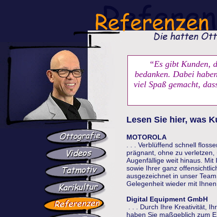
“Es gibt Kunden, di
bedanken. Dabei haben 
viel Spaß gemacht, das
Lesen Sie hier, was 
MOTOROLA
. . . Verblüffend schnell flos
prägnant, ohne zu verletzen, 
Augenfällige weit hinaus. Mi
sowie Ihrer ganz offensichtli
ausgezeichnet in unser Team
Gelegenheit wieder mit Ihnen
Digital Equipment GmbH
. . . Durch Ihre Kreativität,
haben Sie maßgeblich zum Er